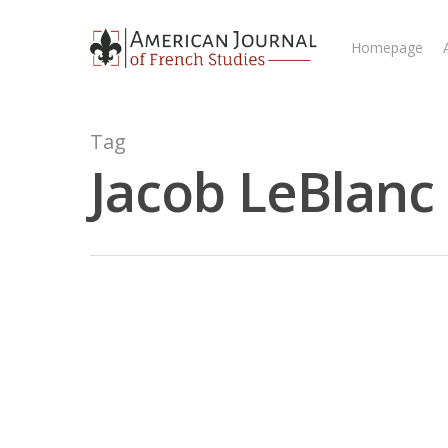
Homepage
Tag
Jacob LeBlanc
Hit enter to search or ESC to close
LOUISIANA