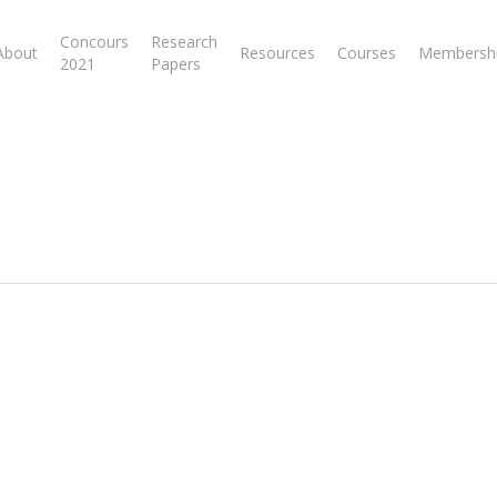
Concours
Research
About
Resources
Courses
Membersh
2021
Papers