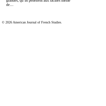
grandes, qu’ils pénètrent aux racines même
de…
© 2026 American Journal of French Studies.
Homepage
About
About the Journal
Awards
Published Essays
Published Students
2020