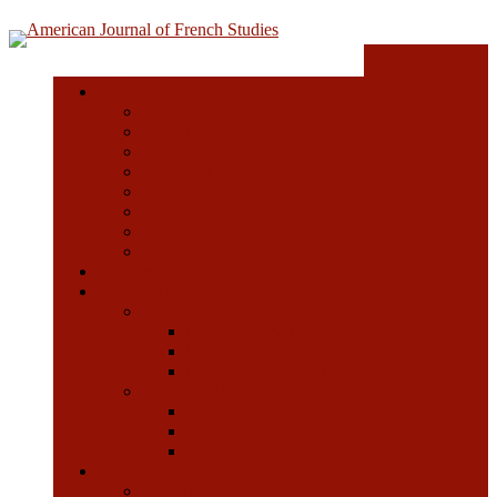
© 2026 American Journal of French Studies.
Homepage
About
About the Journal
Awards
Published Essays
Published Students – 2020
Published Students – 2019
Our Partners
Our Team
Contact
Concours 2021
Research Papers
Digital Repository
DR – Information
DR – How to submit
DR – Accepted Articles
2021 Call For Papers
CFP – Information
CFP – How to submit
CFP – Accepted Articles
Resources
Interviews