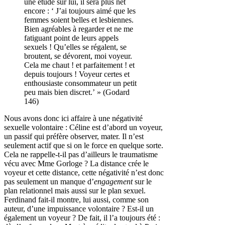
une étude sur lui, il sera plus net
encore : ‘ J’ai toujours aimé que les
femmes soient belles et lesbiennes.
Bien agréables à regarder et ne me
fatiguant point de leurs appels
sexuels ! Qu’elles se régalent, se
broutent, se dévorent, moi voyeur.
Cela me chaut ! et parfaitement ! et
depuis toujours ! Voyeur certes et
enthousiaste consommateur un petit
peu mais bien discret.’ » (Godard
146)
Nous avons donc ici affaire à une négativité
sexuelle volontaire : Céline est d’abord un voyeur,
un passif qui préfère observer, mater. Il n’est
seulement actif que si on le force en quelque sorte.
Cela ne rappelle-t-il pas d’ailleurs le traumatisme
vécu avec Mme Gorloge ? La distance crée le
voyeur et cette distance, cette négativité n’est donc
pas seulement un manque d’
engagement
sur le
plan relationnel mais aussi sur le plan sexuel.
Ferdinand fait-il montre, lui aussi, comme son
auteur, d’une impuissance volontaire ? Est-il un
également un voyeur ? De fait, il l’a toujours été :