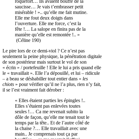
roquefort… Ils avaient bouffé de la
saucisse… Je vais t’embrasser petit
misérable ! ».. qu’elle me fait mutine.
Elle me fout deux doigts dans
l’ouverture. Elle me force, c’est la
fête !… La salope en finira pas de la
manière qu’elle est remontée !.. »
(Céline 190)
Le pire lors de ce demi-viol ? Ce n’est pas
seulement la peine physique, la pénétration digitale
de son postérieur mais surtout le vol de son
« écrin » / portefeuille ! Elle le lui a pris quand elle
le « travaillait ». Elle l’a dépouillé, et lui – ridicule
– a beau se déshabiller tout entier dans «
les
chiots
» pour vérifier qu’il ne l’a plus, rien n’y fait,
il se l’est vraiment fait dérober :
« Elles étaient parties les épingles !..
Elles s’étaient pas enlevées toutes
seules !… Ca me revenait subito la
dôle de façon, qu’elle me tenait tout le
temps par la tête.. Et de l’autre côté de
la chaise ?… Elle travaillait avec une
main.. Je comprenais tout ça par