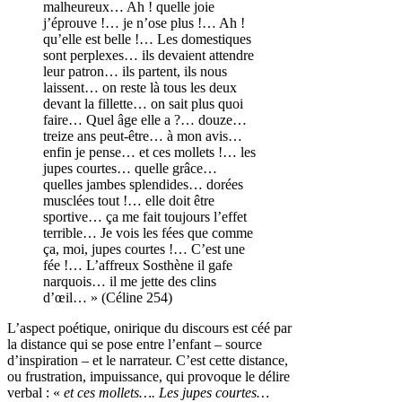
malheureux… Ah ! quelle joie
j’éprouve !… je n’ose plus !… Ah !
qu’elle est belle !… Les domestiques
sont perplexes… ils devaient attendre
leur patron… ils partent, ils nous
laissent… on reste là tous les deux
devant la fillette… on sait plus quoi
faire… Quel âge elle a ?… douze…
treize ans peut-être… à mon avis…
enfin je pense… et ces mollets !… les
jupes courtes… quelle grâce…
quelles jambes splendides… dorées
musclées tout !… elle doit être
sportive… ça me fait toujours l’effet
terrible… Je vois les fées que comme
ça, moi, jupes courtes !… C’est une
fée !… L’affreux Sosthène il gafe
narquois… il me jette des clins
d’œil… » (Céline 254)
L’aspect poétique, onirique du discours est céé par
la distance qui se pose entre l’enfant – source
d’inspiration – et le narrateur. C’est cette distance,
ou frustration, impuissance, qui provoque le délire
verbal : «
et ces mollets…. Les jupes courtes…