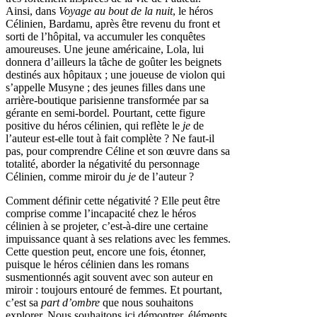
Ainsi, dans
Voyage au bout de la nuit
, le héros
Célinien, Bardamu, après être revenu du front et
sorti de l’hôpital, va accumuler les conquêtes
amoureuses. Une jeune américaine, Lola, lui
donnera d’ailleurs la tâche de goûter les beignets
destinés aux hôpitaux ; une joueuse de violon qui
s’appelle Musyne ; des jeunes filles dans une
arrière-boutique parisienne transformée par sa
gérante en semi-bordel. Pourtant, cette figure
positive du héros célinien, qui reflète le
je
de
l’auteur est-elle tout à fait complète ? Ne faut-il
pas, pour comprendre Céline et son œuvre dans sa
totalité, aborder la négativité du personnage
Célinien, comme miroir du
je
de l’auteur ?
Comment définir cette négativité ? Elle peut être
comprise comme l’incapacité chez le héros
célinien à se projeter, c’est-à-dire une certaine
impuissance quant à ses relations avec les femmes.
Cette question peut, encore une fois, étonner,
puisque le héros célinien dans les romans
susmentionnés agit souvent avec son auteur en
miroir : toujours entouré de femmes. Et pourtant,
c’est sa
part d’ombre
que nous souhaitons
explorer. Nous souhaitons ici démontrer, éléments