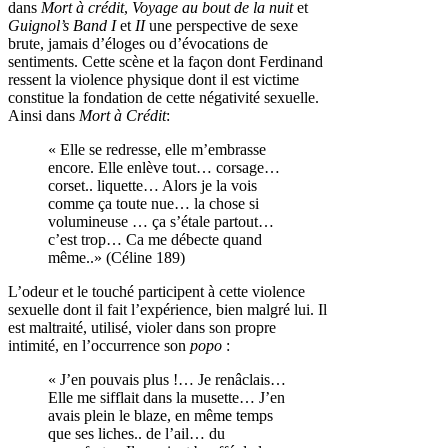
dans
Mort à crédit
,
Voyage au bout de la nuit
et
Guignol’s Band
I
et
II
une perspective de sexe
brute, jamais d’éloges ou d’évocations de
sentiments. Cette scène et la façon dont Ferdinand
ressent la violence physique dont il est victime
constitue la fondation de cette négativité sexuelle.
Ainsi dans
Mort à Crédit
:
« Elle se redresse, elle m’embrasse
encore. Elle enlève tout… corsage…
corset.. liquette… Alors je la vois
comme ça toute nue… la chose si
volumineuse … ça s’étale partout…
c’est trop… Ca me débecte quand
même..» (Céline 189)
L’odeur et le touché participent à cette violence
sexuelle dont il fait l’expérience, bien malgré lui. Il
est maltraité, utilisé, violer dans son propre
intimité, en l’occurrence son
popo
:
« J’en pouvais plus !… Je renâclais…
Elle me sifflait dans la musette… J’en
avais plein le blaze, en même temps
que ses liches.. de l’ail… du