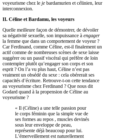
voyeurisme chez le
je
bardamurien et célinien, leur
interconnexion.
II. Céline et Bardamu, les voyeurs
Quelle meilleure façon de démontrer, de dévoiler
sa négativité sexuelle, son impuissance à
engager
la femme que dans un comportement de voyeur ?
Car Ferdinand, comme Céline, est-il finalement un
actif comme de nombreuses scènes de sexe laisse
suggérer ou un passif viscéral qui préfère de loin
contempler plutôt qu’engager son corps et son
esprit ? On l’a vu plus haut, Céline n’est pas
vraiment un obsédé du sexe : cela obérerait ses
capacités d’écriture. Retrouve-t-on cette tendance
au voyeurisme chez Ferdinand ? Que nous dit
Godard quand à la propension de Céline au
voyeurisme ?
« Il (Céline) a une telle passion pour
le corps féminin que la simple vue de
ses formes au repos , muscles devinés
sous leur enveloppe de peau,
représente déjà beaucoup pour lui.
L’émerveillement est naturellement