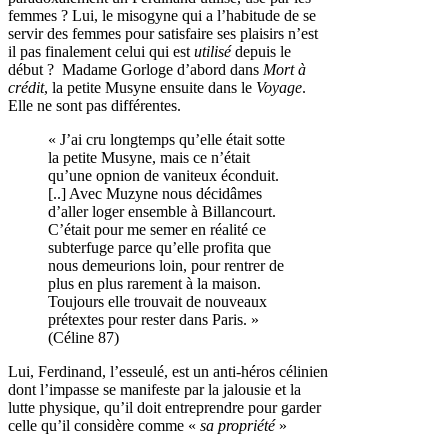
femmes ? Lui, le misogyne qui a l’habitude de se
servir des femmes pour satisfaire ses plaisirs n’est
il pas finalement celui qui est
utilisé
depuis le
début ? Madame Gorloge d’abord dans
Mort à
crédit
, la petite Musyne ensuite dans le
Voyage
.
Elle ne sont pas différentes.
« J’ai cru longtemps qu’elle était sotte
la petite Musyne, mais ce n’était
qu’une opnion de vaniteux éconduit.
[..] Avec Muzyne nous décidâmes
d’aller loger ensemble à Billancourt.
C’était pour me semer en réalité ce
subterfuge parce qu’elle profita que
nous demeurions loin, pour rentrer de
plus en plus rarement à la maison.
Toujours elle trouvait de nouveaux
prétextes pour rester dans Paris. »
(Céline 87)
Lui, Ferdinand, l’esseulé, est un anti-héros célinien
dont l’impasse se manifeste par la jalousie et la
lutte physique, qu’il doit entreprendre pour garder
celle qu’il considère comme «
sa propriété
»