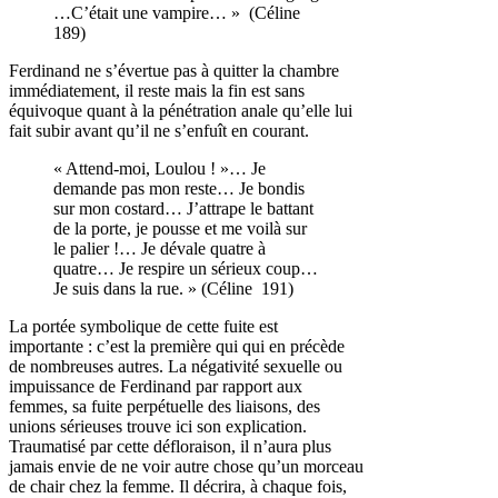
…C’était une vampire… » (Céline
189)
Ferdinand ne s’évertue pas à quitter la chambre
immédiatement, il reste mais la fin est sans
équivoque quant à la pénétration anale qu’elle lui
fait subir avant qu’il ne s’enfuît en courant.
« Attend-moi, Loulou ! »… Je
demande pas mon reste… Je bondis
sur mon costard… J’attrape le battant
de la porte, je pousse et me voilà sur
le palier !… Je dévale quatre à
quatre… Je respire un sérieux coup…
Je suis dans la rue. » (Céline 191)
La portée symbolique de cette fuite est
importante : c’est la première qui qui en précède
de nombreuses autres. La négativité sexuelle ou
impuissance de Ferdinand par rapport aux
femmes, sa fuite perpétuelle des liaisons, des
unions sérieuses trouve ici son explication.
Traumatisé par cette défloraison, il n’aura plus
jamais envie de ne voir autre chose qu’un morceau
de chair chez la femme. Il décrira, à chaque fois,