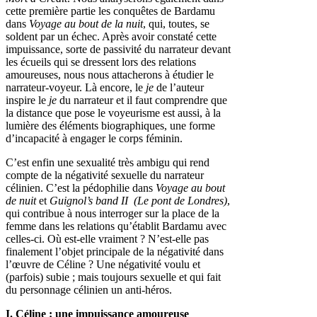
cette première partie les conquêtes de Bardamu
dans
Voyage au bout de la nuit
, qui, toutes, se
soldent par un échec. Après avoir constaté cette
impuissance, sorte de passivité du narrateur devant
les écueils qui se dressent lors des relations
amoureuses, nous nous attacherons à étudier le
narrateur-voyeur. Là encore, le
je
de l’auteur
inspire le
je
du narrateur et il faut comprendre que
la distance que pose le voyeurisme est aussi, à la
lumière des éléments biographiques, une forme
d’incapacité à engager le corps féminin.
C’est enfin une sexualité très ambigu qui rend
compte de la négativité sexuelle du narrateur
célinien. C’est la pédophilie dans
Voyage au bout
de nuit
et
Guignol’s band II
(Le pont de Londres)
,
qui contribue à nous interroger sur la place de la
femme dans les relations qu’établit Bardamu avec
celles-ci. Où est-elle vraiment ? N’est-elle pas
finalement l’objet principale de la négativité dans
l’œuvre de Céline ? Une négativité voulu et
(parfois) subie ; mais toujours sexuelle et qui fait
du personnage célinien un anti-héros.
I. Céline : une impuissance amoureuse