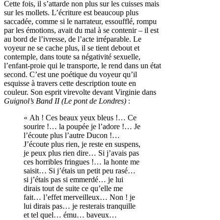
Cette fois, il s’attarde non plus sur les cuisses mais
sur les mollets. L’écriture est beaucoup plus
saccadée, comme si le narrateur, essoufflé, rompu
par les émotions, avait du mal à se contenir – il est
au bord de l’ivresse, de l’acte irréparable. Le
voyeur ne se cache plus, il se tient debout et
contemple, dans toute sa négativité sexuelle,
l’enfant-proie qui le transporte, le rend dans un état
second. C’est une poétique du voyeur qu’il
esquisse à travers cette description toute en
couleur. Son esprit virevolte devant Virginie dans
Guignol’s Band II (Le pont de Londres)
:
« Ah ! Ces beaux yeux bleus !… Ce
sourire !… la poupée je l’adore !… Je
l’écoute plus l’autre Ducon !…
J’écoute plus rien, je reste en suspens,
je peux plus rien dire… Si j’avais pas
ces horribles fringues !… la honte me
saisit… Si j’étais un petit peu rasé…
si j’étais pas si emmerdé… je lui
dirais tout de suite ce qu’elle me
fait… l’effet merveilleux… Non ! je
lui dirais pas… je resterais tranquille
et tel quel… ému… baveux…