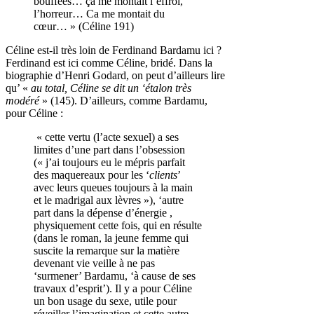
bouffées… ça me montait l’effroi,
l’horreur… Ca me montait du
cœur… » (Céline 191)
Céline est-il très loin de Ferdinand Bardamu ici ?
Ferdinand est ici comme Céline, bridé. Dans la
biographie d’Henri Godard, on peut d’ailleurs lire
qu’ «
au total, Céline se dit un ‘étalon très
modéré
» (145). D’ailleurs, comme Bardamu,
pour Céline :
« cette vertu (l’acte sexuel) a ses
limites d’une part dans l’obsession
(« j’ai toujours eu le mépris parfait
des maquereaux pour les ‘
clients
’
avec leurs queues toujours à la main
et le madrigal aux lèvres »), ‘autre
part dans la dépense d’énergie ,
physiquement cette fois, qui en résulte
(dans le roman, la jeune femme qui
suscite la remarque sur la matière
devenant vie veille à ne pas
‘surmener’ Bardamu, ‘à cause de ses
travaux d’esprit’). Il y a pour Céline
un bon usage du sexe, utile pour
réveiller l’imagination et cette autre