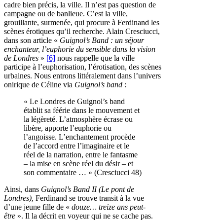
cadre bien précis, la ville. Il n’est pas question de
campagne ou de banlieue. C’est la ville,
grouillante, surmenée, qui procure à Ferdinand les
scènes érotiques qu’il recherche. Alain Cresciucci,
dans son article «
Guignol’s Band : un séjour
enchanteur, l’euphorie du sensible dans la vision
de Londres
»
[6]
nous rappelle que la ville
participe à l’euphorisation, l’érotisation, des scènes
urbaines. Nous entrons littéralement dans l’univers
onirique de Céline via
Guignol’s band
:
« Le Londres de Guignol’s band
établit sa féérie dans le mouvement et
la légèreté. L’atmosphère écrase ou
libère, apporte l’euphorie ou
l’angoisse. L’enchantement procède
de l’accord entre l’imaginaire et le
réel de la narration, entre le fantasme
– la mise en scène réel du désir – et
son commentaire … » (
Cresciucci
48)
Ainsi, dans
Guignol’s Band II (Le pont de
Londres)
, Ferdinand se trouve transit à la vue
d’une jeune fille de «
douze… treize ans peut-
être
». Il la décrit en voyeur qui ne se cache pas.