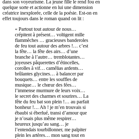
dans son voyeurisme. La jeune fille le rend fou en
quelque sorte et actionne en lui une dimension
créatrice inexplorée, celle de la poésie. Est-on en
effet toujours dans le roman quand on lit :
« Partout tout autour de nous…
crépitent à présent… voltigent mille
flammèches … gracieuses banderoles
de feu tout autour des arbres !… c’est
la fête… la fête des airs… d’une
branche à l’autre… tremblotantes…
joyeuses pâquerettes d’étincelles,
corolles à vif… camélias ardents…
brûlantes glycines… à balancer par
bouquets… entre les souffles de
musique… le chœur des fées…
l’immense murmure de leurs voix…
le secret des charmes et sourires… La
fête du feu bat son plein !… au parfait
bonheur !… Ah ! je m’en trouvais si
ébaubi si éberlué, transi d’amour que
je n’osais plus même respirer…
heureux jusqu’au sang… je
l’entendais tourbillonner, me palpiter
plein les artères… mon sang tout en