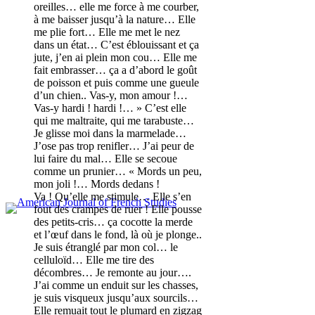
oreilles… elle me force à me courber,
à me baisser jusqu’à la nature… Elle
me plie fort… Elle me met le nez
dans un état… C’est éblouissant et ça
jute, j’en ai plein mon cou… Elle me
fait embrasser… ça a d’abord le goût
de poisson et puis comme une gueule
d’un chien.. Vas-y, mon amour !…
Vas-y hardi ! hardi !… » C’est elle
qui me maltraite, qui me tarabuste…
Je glisse moi dans la marmelade…
J’ose pas trop renifler… J’ai peur de
lui faire du mal… Elle se secoue
comme un prunier… « Mords un peu,
mon joli !… Mords dedans !
Va ! Qu’elle me stimule… Elle s’en
fout des crampes de ruer ! Elle pousse
des petits-cris… ça cocotte la merde
et l’œuf dans le fond, là où je plonge..
Je suis étranglé par mon col… le
celluloïd… Elle me tire des
décombres… Je remonte au jour….
J’ai comme un enduit sur les chasses,
je suis visqueux jusqu’aux sourcils…
Elle remuait tout le plumard en zigzag