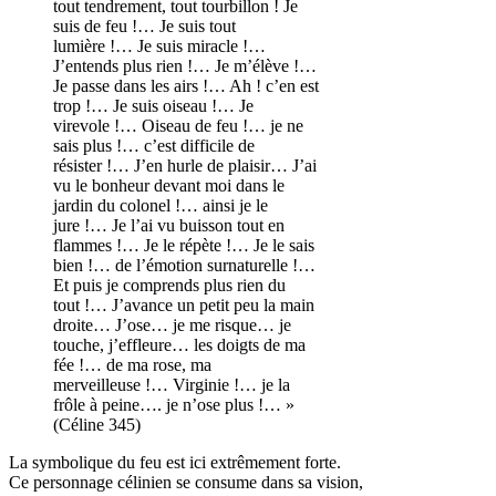
tout tendrement, tout tourbillon ! Je
suis de feu !… Je suis tout
lumière !… Je suis miracle !…
J’entends plus rien !… Je m’élève !…
Je passe dans les airs !… Ah ! c’en est
trop !… Je suis oiseau !… Je
virevole !… Oiseau de feu !… je ne
sais plus !… c’est difficile de
résister !… J’en hurle de plaisir… J’ai
vu le bonheur devant moi dans le
jardin du colonel !… ainsi je le
jure !… Je l’ai vu buisson tout en
flammes !… Je le répète !… Je le sais
bien !… de l’émotion surnaturelle !…
Et puis je comprends plus rien du
tout !… J’avance un petit peu la main
droite… J’ose… je me risque… je
touche, j’effleure… les doigts de ma
fée !… de ma rose, ma
merveilleuse !… Virginie !… je la
frôle à peine…. je n’ose plus !… »
(Céline 345)
La symbolique du feu est ici extrêmement forte.
Ce personnage célinien se consume dans sa vision,