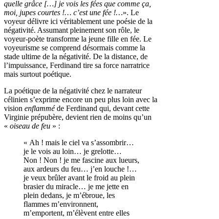
quelle grâce […] je vois les fées que comme ça,
moi, jupes courtes !… c’est une fée !…
». Le
voyeur délivre ici véritablement une poésie de la
négativité. Assumant pleinement son rôle, le
voyeur-poète transforme la jeune fille en fée. Le
voyeurisme se comprend désormais comme la
stade ultime de la négativité. De la distance, de
l’impuissance, Ferdinand tire sa force narratrice
mais surtout poétique.
La poétique de la négativité chez le narrateur
célinien s’exprime encore un peu plus loin avec la
vision
enflammé
de Ferdinand qui, devant cette
Virginie prépubère, devient rien de moins qu’un
«
oiseau de feu
» :
« Ah ! mais le ciel va s’assombrir…
je le vois au loin… je grelotte…
Non ! Non ! je me fascine aux lueurs,
aux ardeurs du feu… j’en louche !…
je veux brûler avant le froid au plein
brasier du miracle… je me jette en
plein dedans, je m’ébroue, les
flammes m’environnent,
m’emportent, m’élèvent entre elles