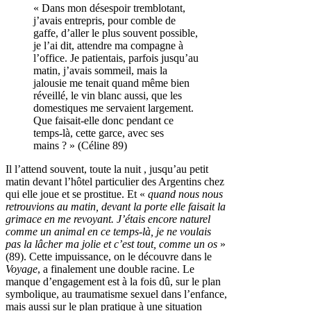
« Dans mon désespoir tremblotant,
j’avais entrepris, pour comble de
gaffe, d’aller le plus souvent possible,
je l’ai dit, attendre ma compagne à
l’office. Je patientais, parfois jusqu’au
matin, j’avais sommeil, mais la
jalousie me tenait quand même bien
réveillé, le vin blanc aussi, que les
domestiques me servaient largement.
Que faisait-elle donc pendant ce
temps-là, cette garce, avec ses
mains ? » (Céline 89)
Il l’attend souvent, toute la nuit , jusqu’au petit
matin devant l’hôtel particulier des Argentins chez
qui elle joue et se prostitue. Et «
quand nous nous
retrouvions au matin, devant la porte elle faisait la
grimace en me revoyant. J’étais encore naturel
comme un animal en ce temps-là, je ne voulais
pas la lâcher ma jolie et c’est tout, comme un os
»
(89). Cette impuissance, on le découvre dans le
Voyage
, a finalement une double racine. Le
manque d’engagement est à la fois dû, sur le plan
symbolique, au traumatisme sexuel dans l’enfance,
mais aussi sur le plan pratique à une situation