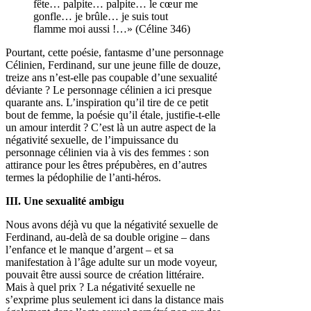
fête… palpite… palpite… le cœur me
gonfle… je brûle… je suis tout
flamme moi aussi !…» (Céline 346)
Pourtant, cette poésie, fantasme d’une personnage
Célinien, Ferdinand, sur une jeune fille de douze,
treize ans n’est-elle pas coupable d’une sexualité
déviante ? Le personnage célinien a ici presque
quarante ans. L’inspiration qu’il tire de ce petit
bout de femme, la poésie qu’il étale, justifie-t-elle
un amour interdit ? C’est là un autre aspect de la
négativité sexuelle, de l’impuissance du
personnage célinien via à vis des femmes : son
attirance pour les êtres prépubères, en d’autres
termes la pédophilie de l’anti-héros.
III. Une sexualité ambigu
Nous avons déjà vu que la négativité sexuelle de
Ferdinand, au-delà de sa double origine – dans
l’enfance et le manque d’argent – et sa
manifestation à l’âge adulte sur un mode voyeur,
pouvait être aussi source de création littéraire.
Mais à quel prix ? La négativité sexuelle ne
s’exprime plus seulement ici dans la distance mais