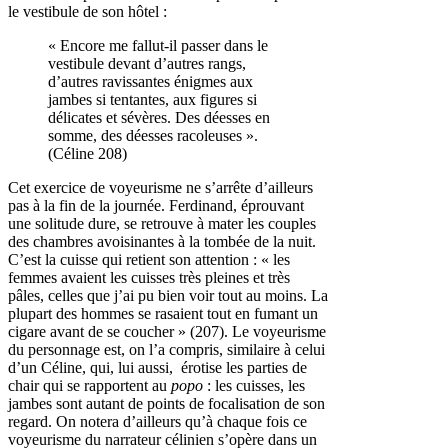
le vestibule de son hôtel :
« Encore me fallut-il passer dans le
vestibule devant d’autres rangs,
d’autres ravissantes énigmes aux
jambes si tentantes, aux figures si
délicates et sévères. Des déesses en
somme, des déesses racoleuses ».
(Céline 208)
Cet exercice de voyeurisme ne s’arrête d’ailleurs
pas à la fin de la journée. Ferdinand, éprouvant
une solitude dure, se retrouve à mater les couples
des chambres avoisinantes à la tombée de la nuit.
C’est la cuisse qui retient son attention : « les
femmes avaient les cuisses très pleines et très
pâles, celles que j’ai pu bien voir tout au moins. La
plupart des hommes se rasaient tout en fumant un
cigare avant de se coucher » (207). Le voyeurisme
du personnage est, on l’a compris, similaire à celui
d’un Céline, qui, lui aussi, érotise les parties de
chair qui se rapportent au
popo
: les cuisses, les
jambes sont autant de points de focalisation de son
regard. On notera d’ailleurs qu’à chaque fois ce
voyeurisme du narrateur célinien s’opère dans un