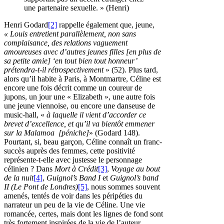
une partenaire sexuelle. » (Henri)
Henri Godard
[2]
rappelle également que, jeune,
« Louis entretient parallèlement, non sans
complaisance, des relations vaguement
amoureuses avec d’autres jeunes filles [en plus de
sa petite amie] ‘en tout bien tout honneur’
prétendra-t-il rétrospectivement
» (52). Plus tard,
alors qu’il habite à Paris, à Montmartre, Céline est
encore une fois décrit comme un coureur de
jupons, un jour une « Elizabeth », une autre fois
une jeune viennoise, ou encore une danseuse de
music-hall, «
à laquelle il vient d’accorder ce
brevet d’excellence, et qu’il va bientôt emmener
sur la Malamoa
[péniche]
» (Godard 148).
Pourtant, si, beau garçon, Céline connaît un franc-
succès auprès des femmes, cette positivité
représente-t-elle avec justesse le personnage
célinien ? Dans
Mort à Crédit
[3]
,
Voyage au bout
de la nuit
[4]
,
Guignol’s Band I
et
Guignol’s band
II (Le Pont de Londres)
[5]
, nous sommes souvent
amenés, tentés de voir dans les péripéties du
narrateur un peu de la vie de Céline. Une vie
romancée, certes, mais dont les lignes de fond sont
très fortement inspirées de la vie de l’auteur.