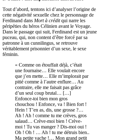
Tout d’abord, tentons ici d’analyser l’origine de
cette négativité sexuelle chez le personnage de
Ferdinand dans
Mort à crédit
qui narre les
péripéties du héros Célinien avant le Voyage.
Dans le passage qui suit, Ferdinand est un jeune
puceau, qui, non content d’être forcé par sa
patronne à un cunnilingus, se retrouve
véritablement prisonnier d’un sexe, le sexe
féminin.
« Comme on étouffait déjà, c’était
une fournaise… Elle voulait encore
que j’en mette… Elle m’implorait par
pitié comme à l’autre enflure… Au
contraire, elle me faisait pas grâce
d’un seul coup brutal… […]
Enfonce-toi bien mon gros
chouchou ! Enfonce, va ! Bien fort !
Hein ! T’en as, dis, une grosse ?…
Ah ! Ah ! comme tu me crèves, gros
salaud… Crève-moi bien ! Crève-
moi ! Tu vas manger ? Dis-moi oui !
Oh ! Oh ! … Ah ! tu me détruis bien..
Ma petite vache !… Mon grand petit