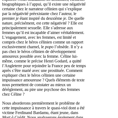
biographiques à l’appui, qu’il existe une négativité
certaine chez le narrateur célinien qui s’explique
par la négativité préexistante chez l’auteur, le
premier
je
étant inspiré du deuxième
je
. De quelle
nature, précisément, est cette négativité ? Elle est
principalement sexuelle. Elle s’adresse aux
femmes qu’il est incapable d’aimer véritablement.
L’engagement, avec les femmes, est limité et
compris chez le héros célinien comme un rapport
exclusivement charnel, le
popo
l’obsède. Il n’y a
pas chez le héros célinien de développement
amoureux possible avec la femme. Céline lui-
même, comme le précise Henri Godard, a quitté
l’Angleterre pour rejoindre la France peu de temps
après s’être marié avec une prostituée. Comment
expliquer chez le héros célinien une certaine
impuissance amoureuse ? Quels éléments de texte
nous permettent de constater au mieux un
dérèglement, au pire une psychose des femmes
chez Céline ?
Nous aborderons premièrement le problème de
cette impuissance à travers le quasi-viol dont a été
victime Ferdinand Bardamu, étant jeune, dans
Mort à Crédit
. Nous analyserons également dans