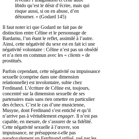
libido qu’est le désir d’écrire, mais qui
risque aussi, si on en abuse, d’en
détourner. » (Godard 145)
Il faut noter ici que Godard ne fait pas de
distinction entre Céline et le personnage de
Bardamu, l’un étant le reflet, assimilé à l’autre.
Ainsi, cette négativité du sexe est en fait ici une
négativité volontaire : Céline n’est pas un obsédé
et n’a rien en commun avec les «
clients
» de
prostitués.
Parfois cependant, cette négativité ou impuissance
sexuelle (comprise dans une dimension
relationnelle) est involontaire, subie chez
Ferdinand. L’écriture de Céline est, toujours,
concentré sur la dimension sexuelle de ses
partenaires mais sans rien omettre en particulier
des échecs. C’est le cas d’une musicienne,
Musyne, dont Ferdinand s’est entiché et qu’il
n’arrive pas à véritablement
engager
. Il n’est pas
capable, en mesure, de s’assurer de sa fidélité.
Cette négativité sexuelle à l’œuvre, son
impuissance, ne présuppose-t-elle pas
paradoxalement un Ferdinand utilisé, usé par les