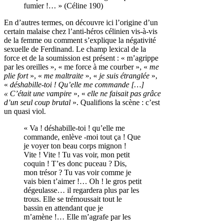
fumier !… » (Céline 190)
En d’autres termes, on découvre ici l’origine d’un
certain malaise chez l’anti-héros célinien vis-à-vis
de la femme ou comment s’explique la négativité
sexuelle de Ferdinand. Le champ lexical de la
force et de la soumission est présent : « m’agrippe
par les oreilles », « me force à me courber », «
me
plie fort
», «
me maltraite
», «
je suis étranglée
»,
«
déshabille-toi ! Qu’elle me commande […]
« C’était une vampire
», «
elle ne faisait pas grâce
d’un seul coup brutal
». Qualifions la scène : c’est
un quasi viol.
« Va ! déshabille-toi ! qu’elle me
commande, enlève -moi tout ça ! Que
je voyer ton beau corps mignon !
Vite ! Vite ! Tu vas voir, mon petit
coquin ! T’es donc puceau ? Dis,
mon trésor ? Tu vas voir comme je
vais bien t’aimer !… Oh ! le gros petit
dégeulasse… il regardera plus par les
trous. Elle se trémoussait tout le
bassin en attendant que je
m’amène !… Elle m’agrafe par les